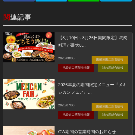
関
連記事
【8月10日～8月26日期間限定】馬肉
料理が最大8
…
2026/08/05
田町三田店新着情報
池袋東口店新着情報
跳ね馬総合情報
2026年夏の期間限定メニュー『メキ
シカンフェア』
…
2026/07/06
田町三田店新着情報
池袋東口店新着情報
跳ね馬総合情報
GW期間の営業時間のお知らせ